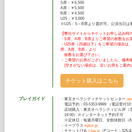
S席：￥6,500
A席：￥5,500
B席：￥4,500
U25：￥3,000
※U25：S～B席より選択可。公演当日は
【弊社サイトからチケットお申し込み時
・S席、A席、B席よりご希望の枚数をお
・U25券（25歳以下）をご希望の場合は
席、A席、B席
」
より
枚数をお選び下さい。
・ご希望のお席がございましたら、備考
(空きがない場合は、近いお席をご案内
チケット購入はこちら
プレイガイド
・東京オペラシティチケットセンター
ope
電話予約：03-5353-9999
（電話受付10:0
店頭購入：東京オペラシティビル3F
（営
19:00）※インターネット予約不可
※定休日：毎週月曜日、全館休館日（8
・イープラス
eplus.jp
・チケットぴあ
t.pia.jp
（Pコード：325-4