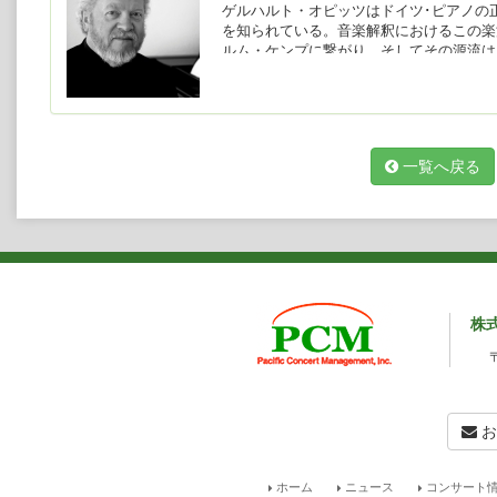
ゲルハルト・オピッツはドイツ･ピアノの
を知られている。音楽解釈におけるこの楽
ルム・ケンプに繋がり、そしてその源流は
1953年、バイエルン州生まれ。5歳の時
ツァルトのニ短調協奏曲を演奏した。その
大学の教授パウル・バックに見出され、1
研鑽を積む。
1973年ヴィルヘルム・ケンプと出会い
一覧へ戻る
主にベートーヴェンのソナタと協奏曲につ
しい相似性に感服、彼の遺志により、オピ
となった。
1977年、第2回アルトゥール・ルービ
勝により、一躍、世界的に脚光を浴びる。
のレコードをリリース。1981年、ミュ
る。これまでに、ウィーン･フィルハーモ
弦楽団をはじめ、バイエルン放送交響楽団
株
ンドン交響楽団、ボストン交響楽団、フィ
団、ピッツバーグ交響楽団等のオーケスト
ド・ムーティ、ロリン・マゼール、ズービ
ルフガング・サヴァリッシュ、ホルスト・
ベルト・ブロムシュテット、ドミトリー・
と共演している。近年はリッカルド・ムー
お
2006年ウィーンの楽友協会大ホールでバ
ーク・フィルハーモニック定期で共演をし
ホーム
ニュース
コンサート情
た2016年には、ムーティ指揮ウィーン