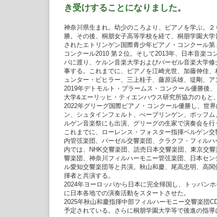
き受けすることになりました。
神奈川県生まれ。幼少のころより、ピアノを学ぶ。２
勝。その後、桐朋女子高等学校を経て、桐朋学園大学音
されたエトリンゲン国際青少年ピアノ・コンクール第２
コンクール2010 第２位。そして2013年、日本音楽
パに渡り、ケルン音楽大学およびバーゼル音楽大学修
事する。これまでに、ピアノを江崎光世、加藤伸佳、
ュンター・ピヒラー、三上桂子、藤原浜雄、堤剛、ア
2019年デトモルト・ブラームス・コンクール優勝後、
大学&エーリッヒ・ティエンハウス研究所協力のもと
2022年グリーグ国際ピアノ・コンクール優勝し、世
ン、シュタインフェルト、べーブリンゲン、ボッフム
ルゲン音楽祭にも出演、グリーグの生家で演奏会を行
これまでに、ローレンス・フォスター指揮ベルゲン交
内管弦楽団、バーゼル交響楽団、クラクフ・フィルハ
内では、NHK交響楽団、読売日本交響楽団、東京交
響楽団、神奈川フィルハーモニー管弦楽団、日本セン
ル愛知交響楽団等と共演。秋山和慶、尾高忠明、高関
揮者と共演する。
2024年ヨーロッパから日本に完全帰国し、トッパン
に日本各地での演奏活動をスタートさせた。
2025年秋山和慶指揮中部フィルハーモニー交響楽団
予定されている。さらに桐朋学園大学等で後進の指導