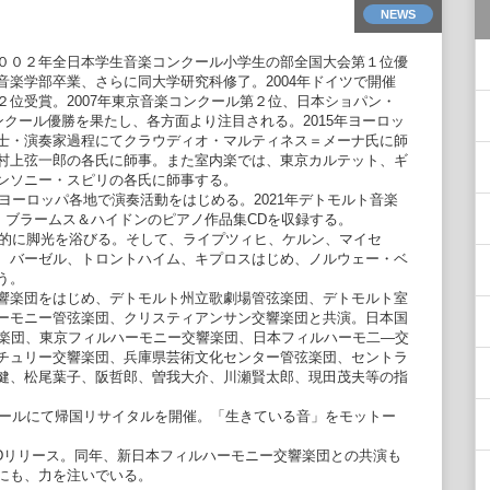
NEWS
００２年全日本学生音楽コンクール小学生の部全国大会第１位優
楽学部卒業、さらに同大学研究科修了。2004年ドイツで開催
位受賞。2007年東京音楽コンクール第２位、日本ショパン・
コンクール優勝を果たし、各方面より注目される。2015年ヨーロッ
士・演奏家過程にてクラウディオ・マルティネス＝メーナ氏に師
村上弦一郎の各氏に師事。また室内楽では、東京カルテット、ギ
ンソニー・スピリの各氏に師事する。
ヨーロッパ各地で演奏活動をはじめる。2021年デトモルト音楽
、ブラームス＆ハイドンのピアノ作品集CDを収録する。
界的に脚光を浴びる。そして、ライプツィヒ、ケルン、マイセ
、バーゼル、トロントハイム、キプロスはじめ、ノルウェー・ベ
う。
響楽団をはじめ、デトモルト州立歌劇場管弦楽団、デトモルト室
ーモニー管弦楽団、クリスティアンサン交響楽団と共演。日本国
響楽団、東京フィルハーモニー交響楽団、日本フィルハーモ二―交
チュリー交響楽団、兵庫県芸術文化センター管弦楽団、セントラ
健、松尾葉子、阪哲郎、曽我大介、川瀬賢太郎、現田茂夫等の指
ホールにて帰国リサイタルを開催。「生きている音」をモットー
CDリリース。同年、新日本フィルハーモニー交響楽団との共演も
にも、力を注いでいる。