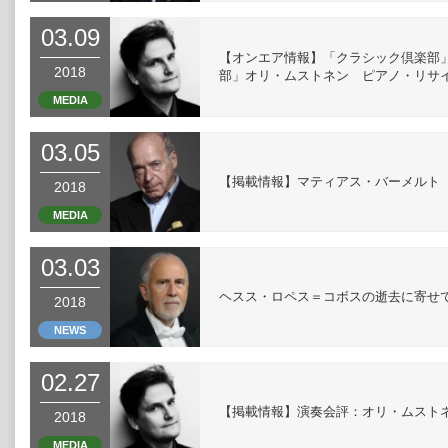
03.09
【オンエア情報】「クラシック倶楽部」3
2018
部」オリ・ムストネン ピアノ・リサ
MEDIA
03.05
【掲載情報】マティアス・バーメルト（読
2018
MEDIA
03.03
ヘスス・ロペス＝コボスの逝去に寄せ
2018
NEWS
02.27
【掲載情報】演奏会評：オリ・ムストネン
2018
MEDIA