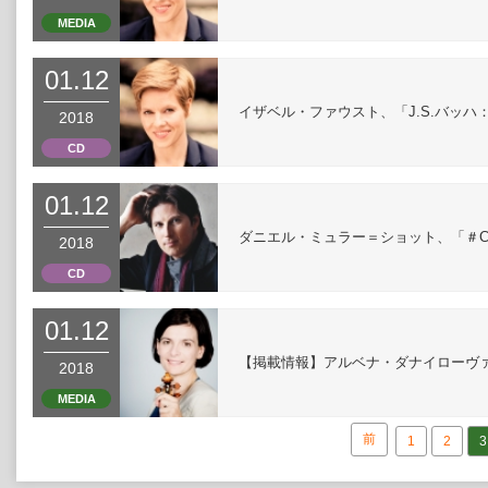
MEDIA
01.12
イザベル・ファウスト、「J.S.バッ
2018
CD
01.12
ダニエル・ミュラー＝ショット、「＃CEL
2018
CD
01.12
【掲載情報】アルベナ・ダナイローヴァ
2018
MEDIA
前
1
2
3