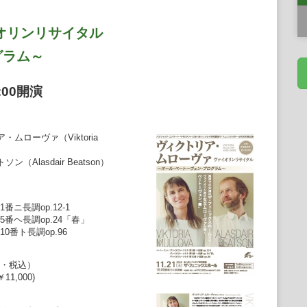
オリンリサイタル
グラム～
:00開演
ムローヴァ（Viktoria
（Alasdair Beatson）
ニ長調op.12-1
番ヘ長調op.24「春」
番ト長調op.96
・税込）
1,000)