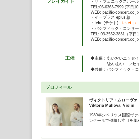
プレイガイド
・ザ・フェニックスホール
TEL:06-6363-7999 (平日
WEB: pacific-concert.co.jp
・イープラス eplus.jp
・teket(テケト)
teket.jp
・パシフィック・コンサー
TEL: 03-3552-3831（平日
WEB: pacific-concert.co.jp
主催
◆主催：あいおいニッセイ
/あいおいニッセイ同
◆共催：パシフィック・コ
プロフィール
ヴィクトリア・ムローヴァ
Viktoria Mullova, Violin
1980年シベリウス国際ヴ
ンクールで優勝し注目を集
に、ウィーン・フィルハー
めとする世界の主要オーケ
ン・メータ、サイモン・ラ