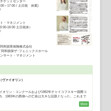
チケットセンター
10:00～17:00 / 土日祝 休業)
/
ト・マネジメント
10:00-18:00 土日祝休）
/
同和損害保険株式会社
和損保ザ･フェニックスホール
ンサート・マネジメント
（ヴァイオリン）
ァイオリン・コンクールおよび1982年チャイコフスキー国際コ
め、1983年の西側への亡命は大きな話題となった。これまで
モニー管弦楽団やベルリン・フィルハーモニー管弦楽団をはじ
More
ストラと、クラウディオ・アバド、ロリン・マゼール、ズービ
トル、リッカルド・ムーティ、小澤征爾、ベルナルト・ハイテ