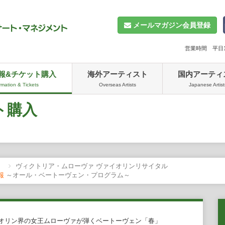
メールマガジン会員登録
営業時間 平日10
報&チケット購入
海外アーティスト
国内アーティ
rmation & Tickets
Overseas Artists
Japanese Artist
ト購入
ヴィクトリア・ムローヴァ ヴァイオリンリサイタル
情報
～オール・ベートーヴェン・プログラム～
オリン界の女王ムローヴァが弾くベートーヴェン「春」