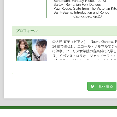
Schumann: Fantasy Pieces, op.73
Bartok: Romanian Folk Dances
Paul Reade: Suite from The Victorian Ki
Saint-Saens: Introduction and Rondo
Capriccioso, op.28
プロフィール
◎
大島 直子（ピアノ） Naoko Oshima, Pi
14 歳で渡仏し、エコール・ノルマルで
に師事。フェリス女学院の音楽科に入学し
り、イボンヌ・ロリオ、ジェルメーヌ・ム
オリニスト、ジャン＝ジャック・カントロフ
（クラリネット奏者）とのデュオは、アメ
ル、さらにベオグラードでのリサイタル、
かな印象を与え、高い評価を確立した。ま
ジックファンデーション音楽セミナーに専
2005年より、毎年夏に北軽井沢におい
一覧へ戻る
る。
姉妹デュオによるCDには、アメリカ人作
ョット」、日本の歌ばかり27曲を集めた
リネットの名手であるチャールズ・ナイデ
ための作品集を収録した「イル・コンヴェ
る。
現在に至るまで日本国内を始め海外でも意