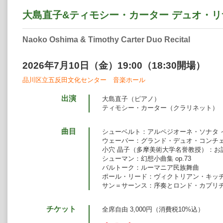
大島直子&ティモシー・カーター デュオ・
Naoko Oshima & Timothy Carter Duo Recital
2026年7月10日（金）19:00（18:30開場）
品川区立五反田文化センター 音楽ホール
出演
大島直子（ピアノ）
ティモシー・カーター（クラリネット）
曲目
シューベルト：アルペジオーネ・ソナタ イ短
ウェーバー：グランド・デュオ・コンチェルタ
小穴 晶子（多摩美術大学名誉教授）：お
シューマン：幻想小曲集 op.73
バルトーク：ルーマニア民族舞曲
ポール・リード：ヴィクトリアン・キッ
サン＝サーンス：序奏とロンド・カプリチオー
チケット
全席自由 3,000円（消費税10%込）