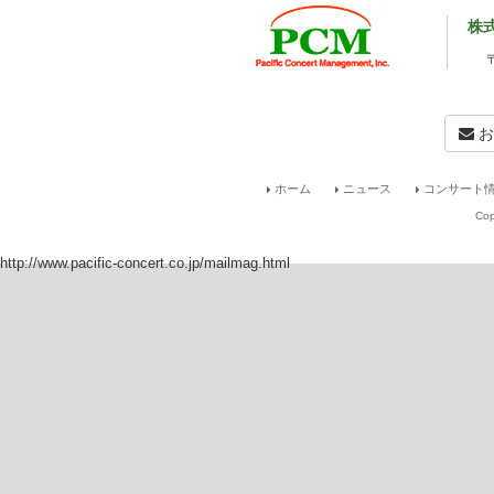
内楽奏者として活躍している。
株
◎
ティモシー・カーター（クラリネット） Timothy
アメリカ東海岸のメイン州で生まれる。幼
り、高校·大学とジュリアード音楽院に進
ケストラのクラリネット奏者として、アメ
お
る。 その中には、京都国際音楽学生フェ
ルボロを含む数々の公演も含まれる。卒業
クラリネット」の カーテン審査を合格、名フ
ホーム
ニュース
コンサート情
クラリネット奏者を務める。在籍中に、名
ルハーモニーの演奏者と渋谷オーチャード
Cop
ヤーズ）。その後、新日本フィルハーモニ
様々な日本のオーケストラとゲスト首席ク
http://www.pacific-concert.co.jp/mailmag.html
コンクール第2位入賞など数々のコンクー
楽コンクール第2位入賞など数々のコンク
催の第8回日本クラリネットコンクール第
現在は神奈川に住み、桜美林大学、ブリティ
ウスインターナショナルスクール、ラグビ
最近では日本のみならずアメリカや中国で
され、活発な演奏活動を行っている。 ま
パートリーのみならず、「マルチメディア
会の開発にも注目している。さらに、クラ
ットのための新しい編曲を自ら行っている
オフィシャルサイト